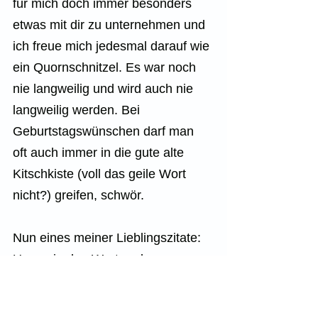
für mich doch immer besonders 
etwas mit dir zu unternehmen und 
ich freue mich jedesmal darauf wie 
ein Quornschnitzel. Es war noch 
nie langweilig und wird auch nie 
langweilig werden. Bei 
Geburtstagswünschen darf man 
oft auch immer in die gute alte 
Kitschkiste (voll das geile Wort 
nicht?) greifen, schwör.
Nun eines meiner Lieblingszitate: 
Um es in den Worten des 
Metzgerssohns zu sagen: “i ha di 
gern”. Ich wünsche dir wieder 