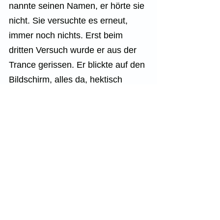
nannte seinen Namen, er hörte sie 
nicht. Sie versuchte es erneut, 
immer noch nichts. Erst beim 
dritten Versuch wurde er aus der 
Trance gerissen. Er blickte auf den 
Bildschirm, alles da, hektisch 
schaute er nach rechts. Sie 
weinte, er wusste was geschehen 
ist, trotzdem fragte er “Was ist 
los?“ und gab sich die Antwort 
bereits selbst bevor sie auch nur 
etwas sagen konnte, trotzdem 
antwortete sie: “Er..., er ist heute 
Morgen gestorben“.