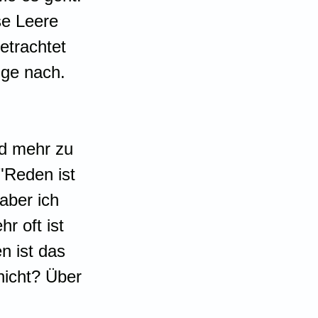
se Leere 
etrachtet 
nge nach. 
d mehr zu 
"Reden ist 
aber ich 
r oft ist 
 ist das 
nicht? Über 