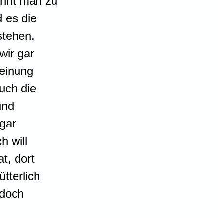
innt man zu 
 es die 
stehen, 
wir gar 
Meinung 
uch die 
und 
gar 
h will 
t, dort 
tterlich 
 doch 