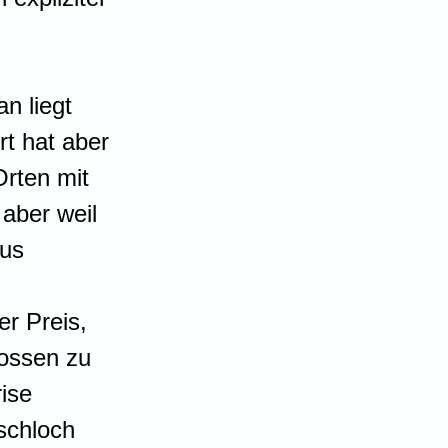
n liegt 
t hat aber 
Orten mit 
aber weil 
us 
r Preis, 
ossen zu 
ise 
schloch 