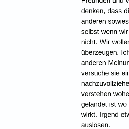
Freunden und v
denken, dass di
anderen sowieso
selbst wenn wir
nicht. Wir wolle
überzeugen. Ich
anderen Meinun
versuche sie ei
nachzuvollziehen
verstehen woher
gelandet ist wo 
wirkt. Irgend 
auslösen.