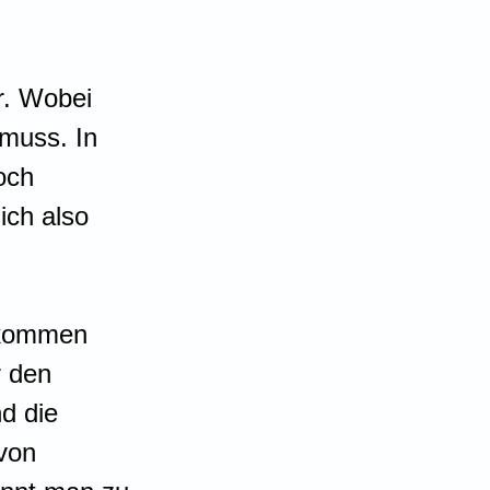
r. Wobei 
muss. In 
och 
ch also 
 kommen 
 den 
nd die 
von 