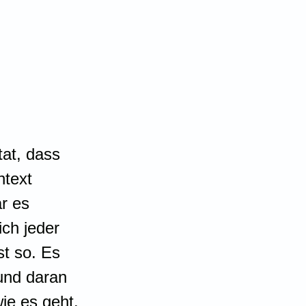
tat, dass 
ntext 
r es 
ch jeder 
st so. Es 
und daran 
e es geht. 