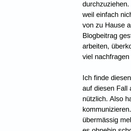
durchzuziehen. I
weil einfach nic
von zu Hause au
Blogbeitrag ges
arbeiten, überk
viel nachfrage
Ich finde diesen
auf diesen Fal
nützlich. Also 
kommunizieren. 
übermässig meh
es ohnehin schon