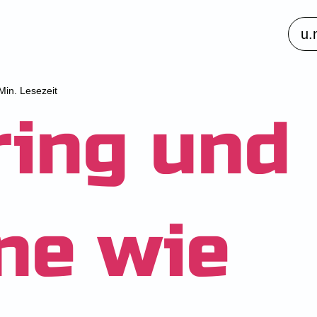
u.
Min. Lesezeit
ring und
ne wie