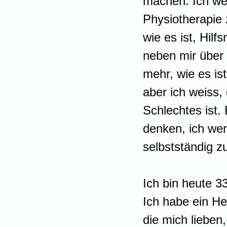
machen. Ich wei
Physiotherapie
wie es ist, Hilf
neben mir über 
mehr, wie es is
aber ich weiss,
Schlechtes ist. 
denken, ich werd
selbstständig z
Ich bin heute 33
Ich habe ein He
die mich lieben,