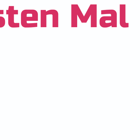
sten Mal