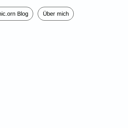
nic.orn Blog
Über mich