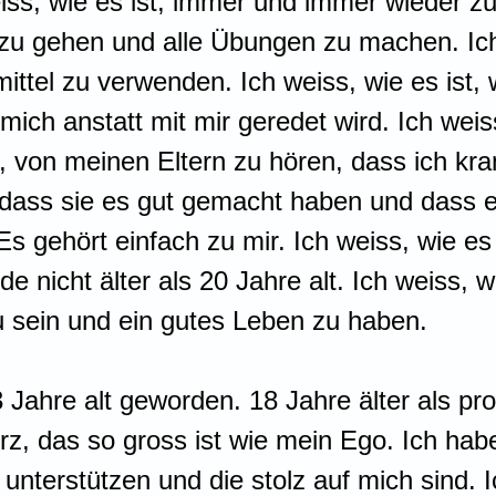
ss, wie es ist, immer und immer wieder zu
 zu gehen und alle Übungen zu machen. Ich
smittel zu verwenden. Ich weiss, wie es ist,
mich anstatt mit mir geredet wird. Ich weis
t, von meinen Eltern zu hören, dass ich kra
 dass sie es gut gemacht haben und dass e
Es gehört einfach zu mir. Ich weiss, wie es 
e nicht älter als 20 Jahre alt. Ich weiss, wi
u sein und ein gutes Leben zu haben.
 Jahre alt geworden. 18 Jahre älter als pro
rz, das so gross ist wie mein Ego. Ich habe
 unterstützen und die stolz auf mich sind. 