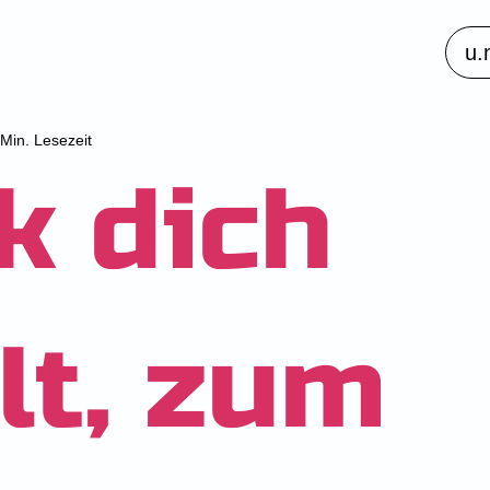
u.
 Min. Lesezeit
k dich
lt, zum